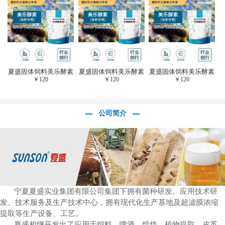
于虎杖白藜芦醇提
取)FFG-0656
夏盛固体饲料美乐酵素
夏盛固体饲料美乐酵素
夏盛固体饲料美乐酵素
￥
120
￥
120
￥
120
(水产海参海胆专
(水产海参海胆专
(水产海参海胆专
用)SFG-0958
用)SFG-0958
用)SFG-0958
公司简介
宁夏夏盛实业集团有限公司集团下拥有菌种研发、应用技术研
发、技术服务及生产技术中心，拥有现代化生产基地及超滤膜浓缩
提取等生产设备、工艺。
夏盛相继开发出了应用于饲料、啤酒、烘焙、植物提取、皮革、