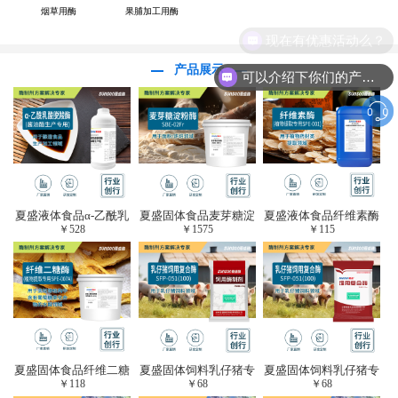
烟草用酶
果脯加工用酶
现在有优惠活动么？
产品展示
可以介绍下你们的产品么？
夏盛液体食品α-乙酰乳
夏盛固体食品麦芽糖淀
夏盛液体食品纤维素酶
￥
528
￥
1575
￥
115
酸脱羧酶(酱油醋生产
粉酶(烘焙及面粉改良
(植物提取专用酶/解决
专用)FDY-3206
用酶/发酵类食品可
提取液混浊问题/降
用)FDG-0012
黏)FFY-0651
夏盛固体食品纤维二糖
夏盛固体饲料乳仔猪专
夏盛固体饲料乳仔猪专
￥
118
￥
68
￥
68
酶(植物提取专用酶/用
用复合酶SFG-0932
用复合酶SFG-0932