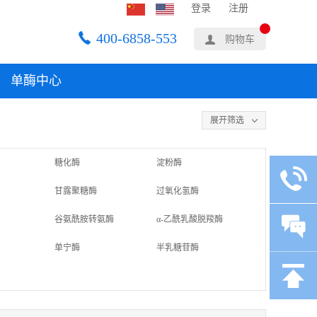
登录
注册
400-6858-553
购物车
单酶中心
展开筛选
糖化酶
淀粉酶
甘露聚糖酶
过氧化氢酶
谷氨酰胺转氨酶
α-乙酰乳酸脱羧酶
单宁酶
半乳糖苷酶