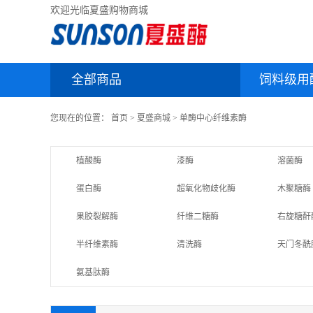
欢迎光临夏盛购物商城
全部商品
饲料级用
您现在的位置：
首页
>
夏盛商城
>
单酶中心
纤维素酶
植酸酶
漆酶
溶菌酶
蛋白酶
超氧化物歧化酶
木聚糖酶
果胶裂解酶
纤维二糖酶
右旋糖酐
半纤维素酶
清洗酶
天门冬酰
氨基肽酶