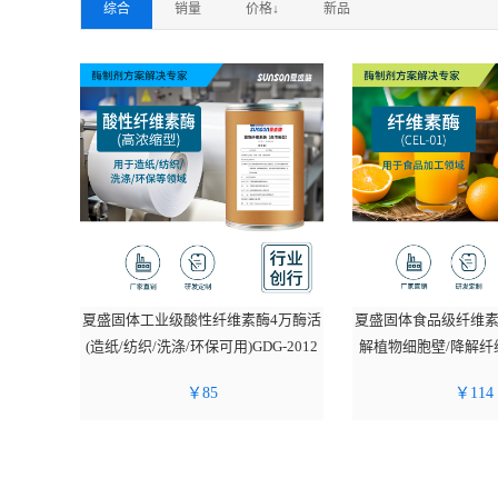
综合
销量
价格↓
新品
夏盛固体工业级酸性纤维素酶4万酶活
夏盛固体食品级纤维素酶
(造纸/纺织/洗涤/环保可用)GDG-2012
解植物细胞壁/降解纤维素
￥
85
￥
114