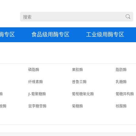
酶专区
食品级用酶专区
工业级用酶专区
磷脂酶
果胶酶
脂肪酶
纤维素酶
普鲁兰酶
乳糖酶
酶
β-葡聚糖酶
葡萄糖氧化酶
葡糖异构酶
胺酶
鼠李糖苷酶
菊糖酶
核酸酶