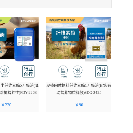
半纤维素酶5万酶活(降
夏盛固体饲料纤维素酶1万酶活(H型/有
抗营养性)FDY-2263
助营养物质释放)SDG-2425
￥
220
￥
90