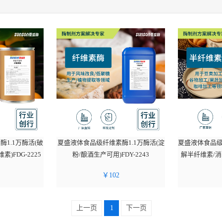
1.1万酶活(破
夏盛液体食品级纤维素酶1.1万酶活(淀
夏盛液体食品级
)FDG-2225
粉/酿酒生产可用)FDY-2243
解半纤维素/消除
￥
102
上一页
1
下一页