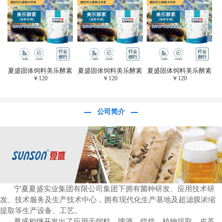
于虎杖白藜芦醇提
取)FFG-0656
夏盛固体饲料美乐酵素
夏盛固体饲料美乐酵素
夏盛固体饲料美乐酵素
￥
120
￥
120
￥
120
(水产海参海胆专
(水产海参海胆专
(水产海参海胆专
用)SFG-0958
用)SFG-0958
用)SFG-0958
公司简介
宁夏夏盛实业集团有限公司集团下拥有菌种研发、应用技术研
发、技术服务及生产技术中心，拥有现代化生产基地及超滤膜浓缩
提取等生产设备、工艺。
夏盛相继开发出了应用于饲料、啤酒、烘焙、植物提取、皮革、