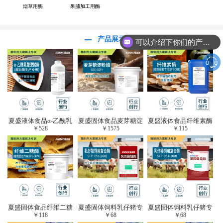
烟草用酶
果脯加工用酶
可以介绍下你们的产品么？
产品展示
你们是怎么收费的呢？
夏盛液体食品α-乙酰乳
夏盛固体食品麦芽糖淀
夏盛液体食品纤维素酶
￥
528
￥
1575
￥
115
酸脱羧酶(酱油醋生产
粉酶(烘焙及面粉改良
(植物提取专用酶/解决
专用)FDY-3206
用酶/发酵类食品可
提取液混浊问题/降
用)FDG-0012
黏)FFY-0651
夏盛固体食品纤维二糖
夏盛固体饲料乳仔猪专
夏盛固体饲料乳仔猪专
￥
118
￥
68
￥
68
酶(植物提取专用酶/用
用复合酶SFG-0932
用复合酶SFG-0932