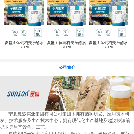
于虎杖白藜芦醇提
取)FFG-0656
夏盛固体饲料美乐酵素
夏盛固体饲料美乐酵素
夏盛固体饲料美乐酵素
￥
120
￥
120
￥
120
(水产海参海胆专
(水产海参海胆专
(水产海参海胆专
用)SFG-0958
用)SFG-0958
用)SFG-0958
公司简介
宁夏夏盛实业集团有限公司集团下拥有菌种研发、应用技术研
发、技术服务及生产技术中心，拥有现代化生产基地及超滤膜浓缩
提取等生产设备、工艺。
夏盛相继开发出了应用于饲料、啤酒、烘焙、植物提取、皮革、