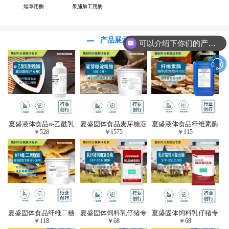
烟草用酶
果脯加工用酶
产品展示
可以介绍下你们的产品么？
夏盛液体食品α-乙酰乳
夏盛固体食品麦芽糖淀
夏盛液体食品纤维素酶
￥
528
￥
1575
￥
115
酸脱羧酶(酱油醋生产
粉酶(烘焙及面粉改良
(植物提取专用酶/解决
专用)FDY-3206
用酶/发酵类食品可
提取液混浊问题/降
用)FDG-0012
黏)FFY-0651
夏盛固体食品纤维二糖
夏盛固体饲料乳仔猪专
夏盛固体饲料乳仔猪专
￥
118
￥
68
￥
68
酶(植物提取专用酶/用
用复合酶SFG-0932
用复合酶SFG-0932